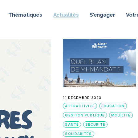
Thématiques
Actualités
S’engager
Votr
on
nous ?
position
11 DÉCEMBRE 2023
ATTRACTIVITÉ
ÉDUCATION
GESTION PUBLIQUE
MOBILITÉ
SANTÉ
SÉCURITÉ
SOLIDARITÉS