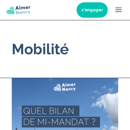
Skip
to
s'engager
the
content
Mobilité