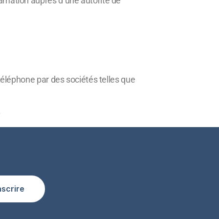
lamation auprès d’une autorité de
 téléphone par des sociétés telles que
.
nscrire