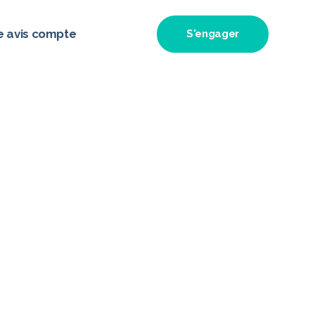
e avis compte
S'engager