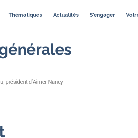
Thématiques
Actualités
S’engager
Votr
 générales
on
nous ?
position
eau, président d’Aimer Nancy
t