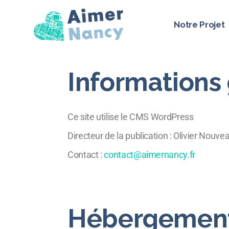
Notre Projet
Informations
Notre ambiti
Qui sommes-
Vos élus d’op
Ce site utilise le CMS WordPress
Directeur de la publication : Olivier Nouv
Contact :
contact@aimernancy.fr
Hébergemen